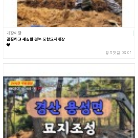
개장이장
꼼꼼하고 세심한 경북 포항묘지개장
장묘닷컴
03-04