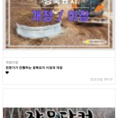
개장이장
전문가가 진행하는 경북묘지 이장과 개장
장묘닷컴
09-23