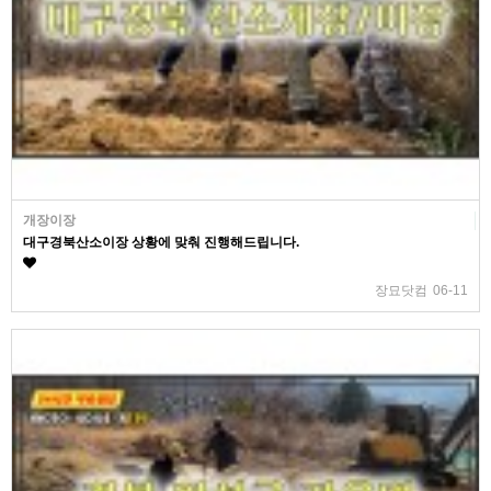
개장이장
대구경북산소이장 상황에 맞춰 진행해드립니다.
장묘닷컴
06-11