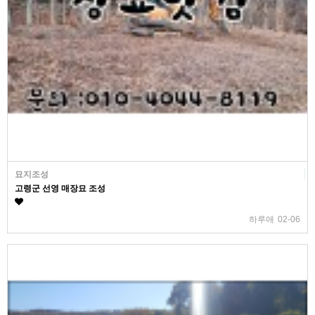
묘지조성
고령군 선영 매장묘 조성
하루애
02-06