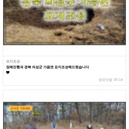
묘지조성
장례진행과 경북 의성군 가음면 묘지조성해드렸습니다
장묘닷컴
05-14