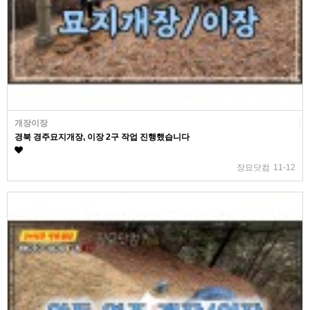
개장이장
경북 경주묘지개장, 이장 2구 작업 진행했습니다
장묘닷컴
11-12