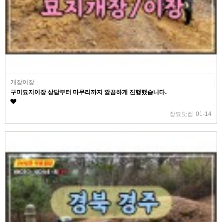
개장이장
구미묘지이장 상담부터 마무리까지 깔끔하게 진행했습니다.
장묘닷컴
01-14