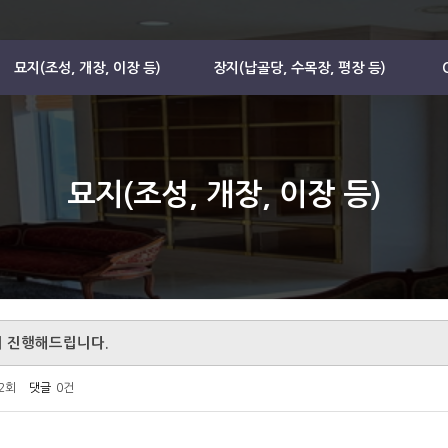
묘지(조성, 개장, 이장 등)
장지(납골당, 수목장, 평장 등)
묘지(조성, 개장, 이장 등)
춰 진행해드립니다.
62회
댓글
0건