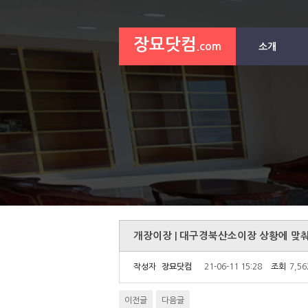
장묘닷컴
.com
소개
개장이장 | 대구경북산소이장 상황에 맞
작성자
장묘닷컴
21-06-11 15:28
조회
7,5
이전글
다음글