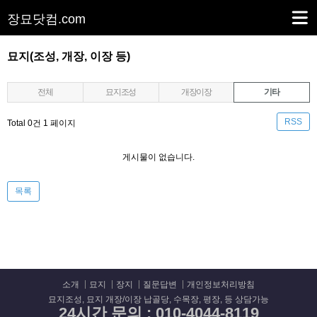
장묘닷컴
.com
묘지(조성, 개장, 이장 등)
전체
묘지조성
개장이장
기타
RSS
Total 0건
1 페이지
게시물이 없습니다.
목록
소개
묘지
장지
질문답변
개인정보처리방침
묘지조성, 묘지 개장/이장 납골당, 수목장, 평장, 등 상담가능
24시간 문의 : 010-4044-8119