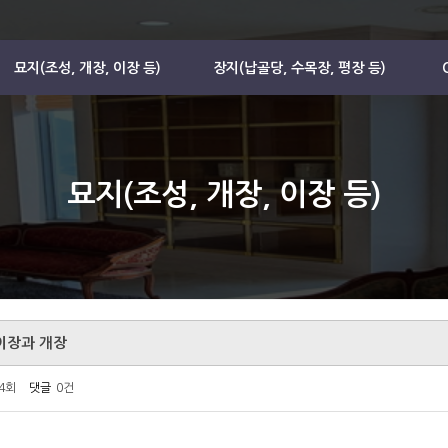
묘지(조성, 개장, 이장 등)
장지(납골당, 수목장, 평장 등)
묘지(조성, 개장, 이장 등)
이장과 개장
84회
댓글
0건