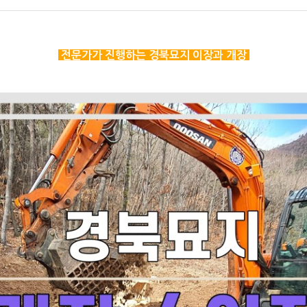
전문가가 진행하는 경북묘지 이장과 개장