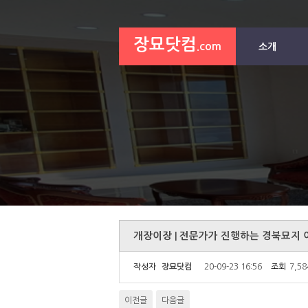
장묘닷컴
.com
소개
개장이장 | 전문가가 진행하는 경북묘지 
작성자
장묘닷컴
20-09-23 16:56
조회
7,5
이전글
다음글