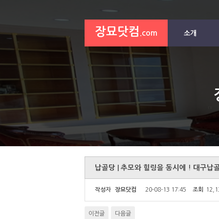
장묘닷컴
.com
소개
납골당 | 추모와 힐링을 동시에 ! 대구
작성자
장묘닷컴
20-08-13 17:45
조회
12,
이전글
다음글