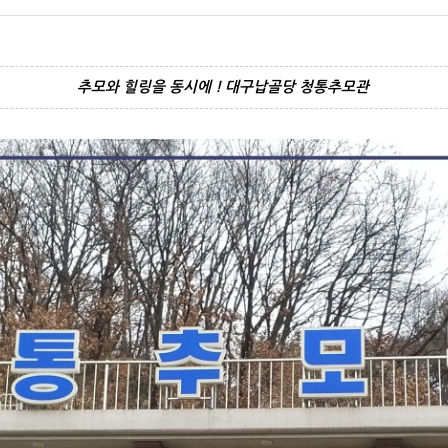
추모와 힐링을 동시에 ! 대구납골당 청통추모관