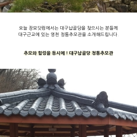
오늘 장묘닷컴에서는 대구납골당을 찾으시는 분들께
대구근교에 있는 영천 청통추모관을 소개해드립니다.
추모와 힐링을 동시에 ! 대구납골당 청통추모관