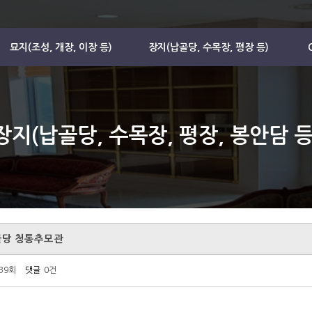
묘지(조성, 개장, 이장 등)
장지(납골당, 수목장, 평장 등)
장지(납골당, 수목장, 평장, 봉안담 등
납골당 청통추모관
139회
댓글
0건